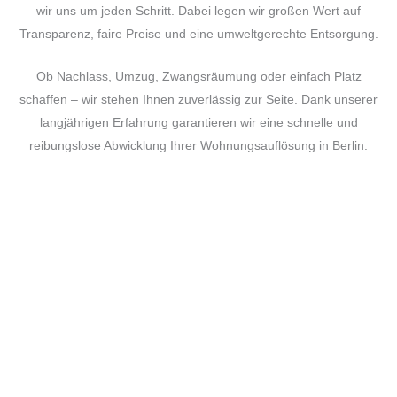
wir uns um jeden Schritt. Dabei legen wir großen Wert auf
Transparenz, faire Preise und eine umweltgerechte Entsorgung.
Ob Nachlass, Umzug, Zwangsräumung oder einfach Platz
schaffen – wir stehen Ihnen zuverlässig zur Seite. Dank unserer
langjährigen Erfahrung garantieren wir eine schnelle und
reibungslose Abwicklung Ihrer Wohnungsauflösung in Berlin.
UNSERE SERVICES
Far far away behind the word mountains far from the
countries Vokalia and Consonantia there live the blind
texts.